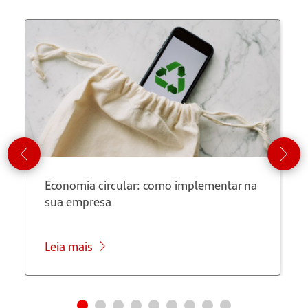
em um
13º
salário?
É possível
garantir
13º
salário
sendo
empreendedor?
Economia circular: como implementar na
sua empresa
O 13º
salário só
depende
Leia mais
de você
Saiba