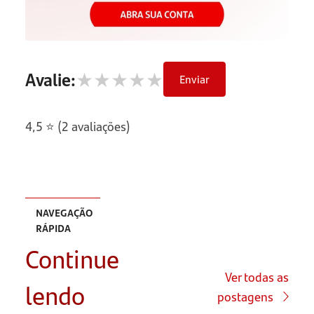
★
★
★
★
★
Avalie:
Enviar
4,5 ⭐ (2 avaliações)
NAVEGAÇÃO
RÁPIDA
Continue
Por que
empreendedores
Ver todas as
lendo
devem
postagens
pensar